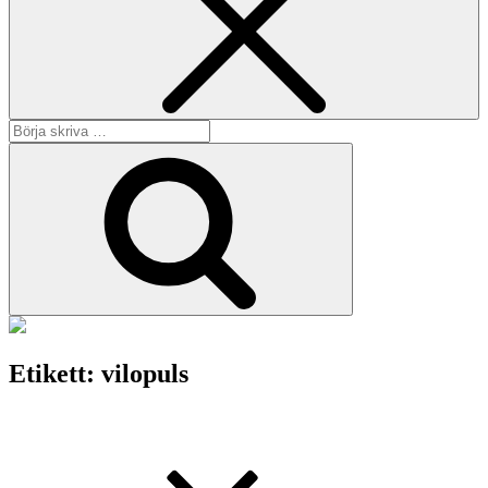
Sök
efter:
Sök
Etikett:
vilopuls