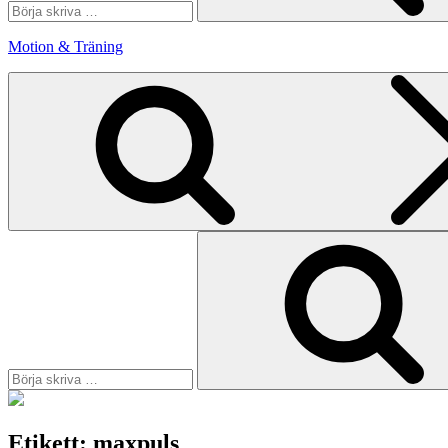
Motion & Träning
Sök
efter:
Etikett:
maxpuls