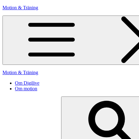
Hoppa
Motion & Träning
till
innehåll
Motion & Träning
Om Digilive
Om motion
Sök
efter: